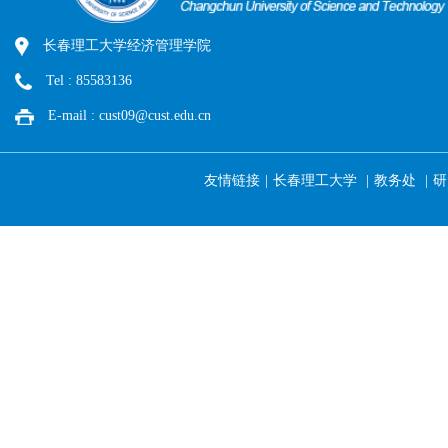
长春理工大学经济管理学院
Tel : 85583136
E-mail : cust09@cust.edu.cn
长春理工大学
教务处
研
友情链接
|
|
|