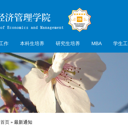
工作
本科生培养
研究生培养
MBA
学生
生招生
教学通知
专业介绍
学工
生招生
教学动态
研究生办公室通知
团委学
培养方案
研究生管理文件
就业
教学大纲
规章
实践教学
教学成果
管理文件
首页
» 最新通知
双学位教育