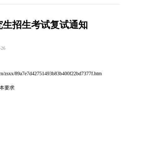
研究生招生考试复试通知
-26
89a7e7d42751493b83b400f22bd7377f.htm
基本要求