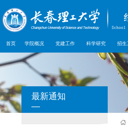
首页
学院概况
党建工作
科学研究
招生
学院简介
组织机构
学术活动
本科
历史沿革
学习园地
科研成果
研究
学院领导
主题教育
机构设置
师德师风
最新通知
专业设置
师资队伍